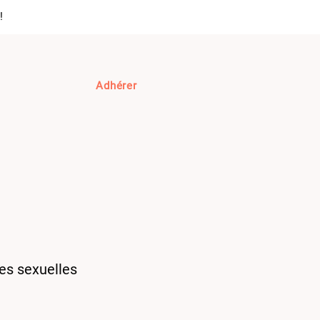
!
Adhérer
 impact (EN)
Adhérer
ces sexuelles