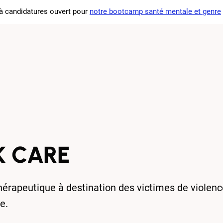
à candidatures ouvert pour
notre bootcamp santé mentale et genre
 femtech
Nos actions
L'association
Actualités
Our
 CARE
thérapeutique à destination des victimes de violen
e.