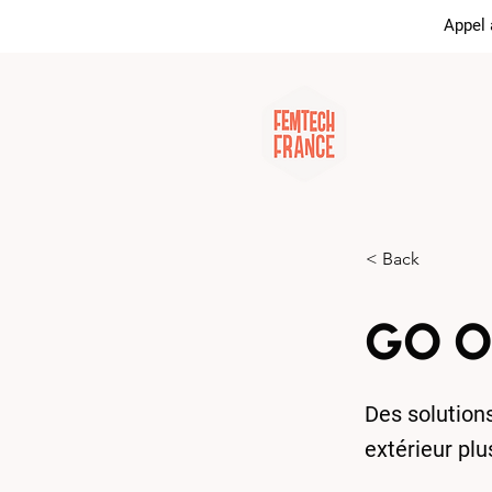
Appel 
Tout sur la
< Back
GO O
Des solutions
extérieur plu