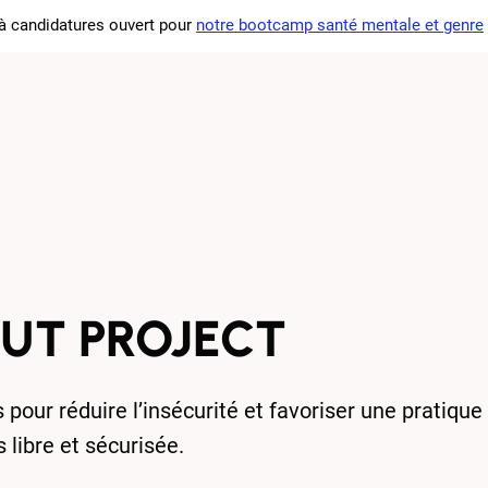
à candidatures ouvert pour
notre bootcamp santé mentale et genre
 femtech
Nos actions
L'association
Actualités
Our
UT PROJECT
 pour réduire l’insécurité et favoriser une pratique
s libre et sécurisée.