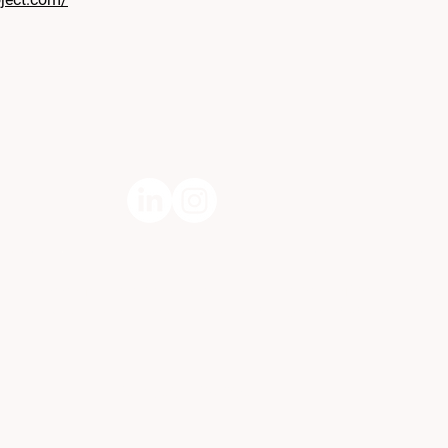
Politique en matière de cookies
Politique de confidentialité
C
Nous contacter​
Rejoindre notre équipe de bénévoles​
FemtechFrance.