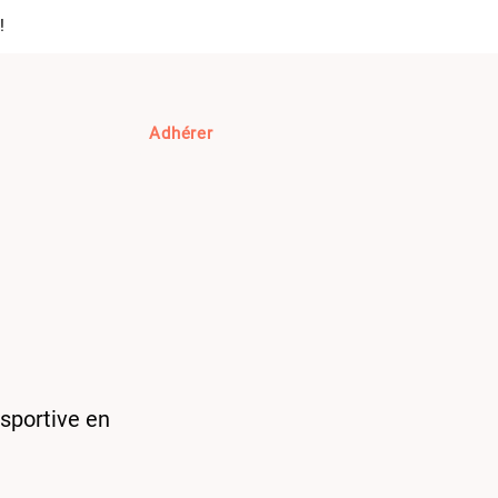
!
Adhérer
 impact (EN)
Adhérer
 sportive en